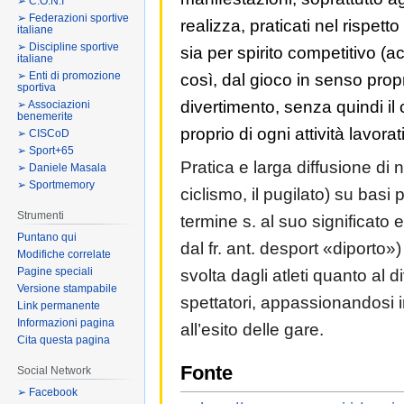
➢ C.O.N.I
➢ Federazioni sportive
realizza, praticati nel rispetto
italiane
➢ Discipline sportive
sia per spirito competitivo 
italiane
➢ Enti di promozione
così, dal gioco in senso proprio
sportiva
divertimento, senza quindi il 
➢ Associazioni
benemerite
proprio di ogni attività lavorat
➢ CISCoD
➢ Sport+65
Pratica e larga diffusione di n
➢ Daniele Masala
➢ Sportmemory
ciclismo, il pugilato) su basi 
Strumenti
termine s. al suo significato e
Puntano qui
dal fr. ant. desport «diporto») 
Modifiche correlate
Pagine speciali
svolta dagli atleti quanto al 
Versione stampabile
spettatori, appassionandosi 
Link permanente
Informazioni pagina
all’esito delle gare.
Cita questa pagina
Fonte
Social Network
➢ Facebook