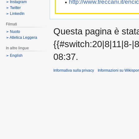
http://www.treccani.it/enci
➢ Instagram
➢ Twitter
➢ LinkedIn
Filmati
Questa pagina è stata 
➢ Nuoto
➢ Atletica Leggera
{{#switch:20|8|11|8-|8
In altre lingue
08:37.
➢ English
Informativa sulla privacy
Informazioni su Wikispor