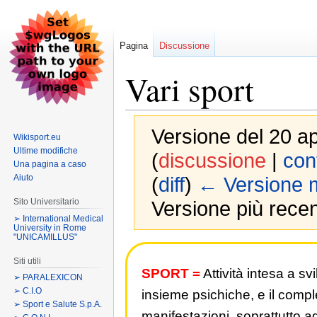
Pagina
Discussione
Vari sport
Versione del 20 ap
Wikisport.eu
Ultime modifiche
(
discussione
|
cont
Una pagina a caso
Aiuto
(
diff
)
← Versione 
Sito Universitario
Versione più recen
➢ International Medical
University in Rome
"UNICAMILLUS"
Jump
Jump
Siti utili
to
to
SPORT =
Attività intesa a sv
➢ PARALEXICON
navigation
search
➢ C.I.O
insieme psichiche, e il compl
➢ Sport e Salute S.p.A.
manifestazioni, soprattutto ago